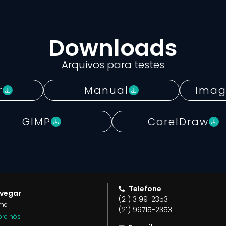
Downloads
Arquivos para testes
r
Manual
Imag
GIMP
CorelDraw
Telefone
vegar
(21) 3199-2353
me
(21) 99715-2353
re nós