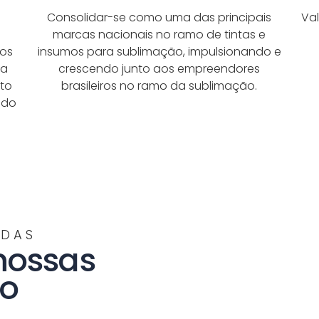
Consolidar-se como uma das principais
Va
marcas nacionais no ramo de tintas e
sos
insumos para sublimação, impulsionando e
ma
crescendo junto aos empreendores
to
brasileiros no ramo da sublimação.
ndo
NDAS
nossas
ão