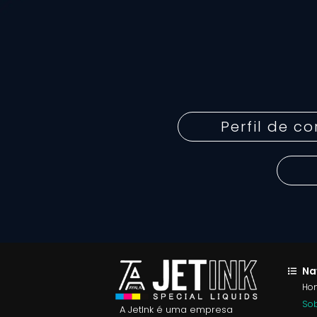
Perfil de co
Na
Ho
Sob
A JetInk é uma empresa