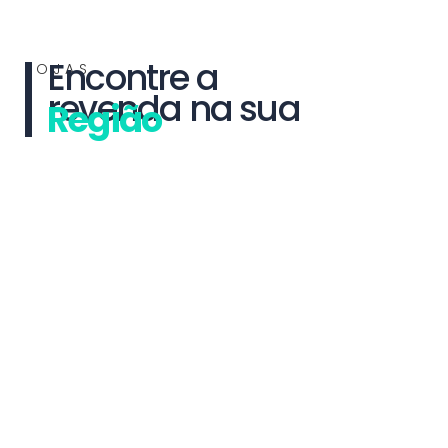
Encontre a
LOJAS
revenda na sua
Região