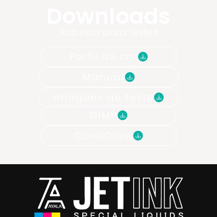
Downloads
Arquivos para testes
Perfil de cor
Manual
Imagens de teste
GIMP
CorelDraw