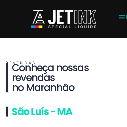
REVENDAS
Conheça nossas
revendas
no Maranhão
São Luís - MA