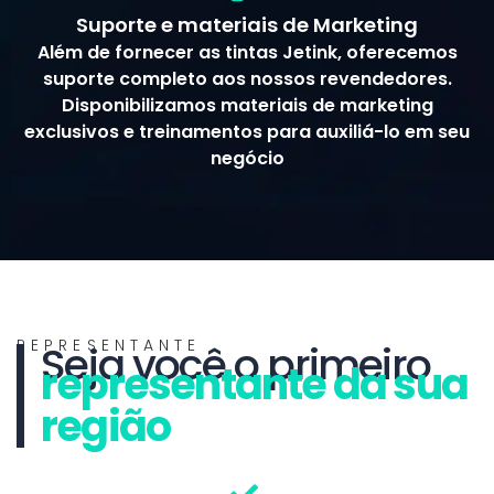
Suporte e materiais de Marketing
Além de fornecer as tintas Jetink, oferecemos
suporte completo aos nossos revendedores.
Disponibilizamos materiais de marketing
exclusivos e treinamentos para auxiliá-lo em seu
negócio
REPRESENTANTE
Seja você o primeiro
representante da sua
região